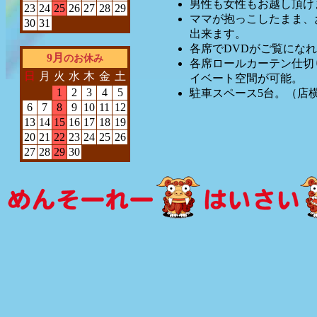
男性も女性もお越し頂け
23
24
25
26
27
28
29
ママが抱っこしたまま、
30
31
出来ます。
各席でDVDがご覧にな
9月
のお休み
各席ロールカーテン仕切
日
月
火
水
木
金
土
イベート空間が可能。
1
2
3
4
5
駐車スペース5台。（店
6
7
8
9
10
11
12
13
14
15
16
17
18
19
20
21
22
23
24
25
26
27
28
29
30